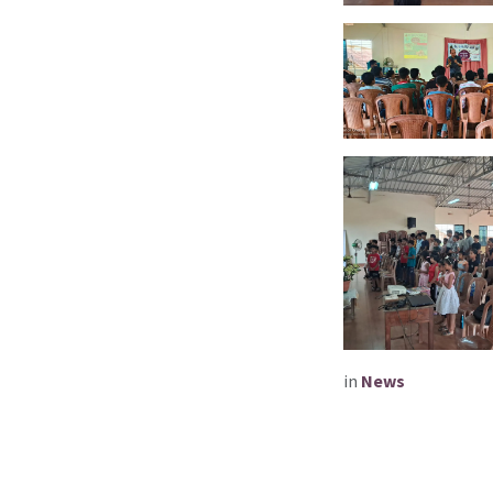
in
News​